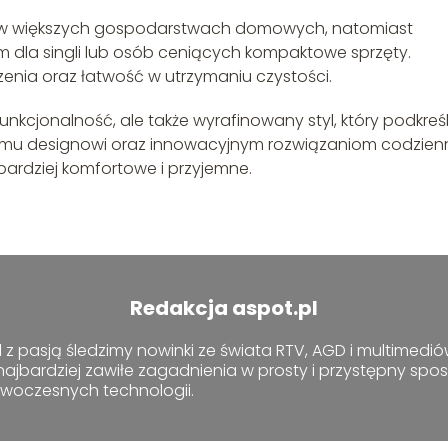
ę w większych gospodarstwach domowych, natomiast
m dla singli lub osób ceniących kompaktowe sprzęty.
enia oraz łatwość w utrzymaniu czystości.
funkcjonalność, ale także wyrafinowany styl, który podkreś
nemu designowi oraz innowacyjnym rozwiązaniom codzien
ardziej komfortowe i przyjemne.
Redakcja aspot.pl
z pasją śledzimy nowinki ze świata RTV, AGD i multimediów
najbardziej zawiłe zagadnienia w prosty i przystępny sp
owoczesnych technologii.