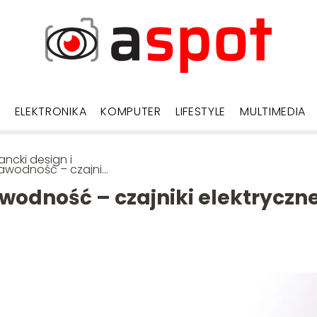
D
ELEKTRONIKA
KOMPUTER
LIFESTYLE
MULTIMEDIA
ancki design i
awodność – czajniki
tryczne w
oczesnej kuchni
awodność – czajniki elektryczn