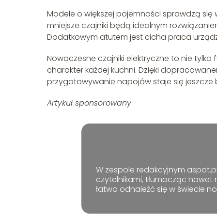
Modele o większej pojemności sprawdzą si
mniejsze czajniki będą idealnym rozwiązanie
Dodatkowym atutem jest cicha praca urządz
Nowoczesne czajniki elektryczne to nie tylko 
charakter każdej kuchni. Dzięki dopracowa
przygotowywanie napojów staje się jeszcze b
Artykuł sponsorowany
W zespole redakcyjnym aspot.pl 
czytelnikami, tłumacząc nawet 
łatwo odnaleźć się w świecie n