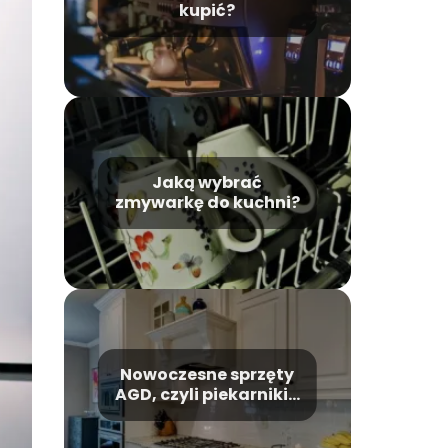
kupić?
Jaką wybrać
zmywarkę do kuchni?
Nowoczesne sprzęty
AGD, czyli piekarniki z
technologią pary