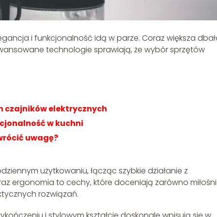
egancja i funkcjonalność idą w parze. Coraz większa dba
aawansowane technologie sprawiają, że wybór sprzętów
 czajników elektrycznych
nkcjonalność w kuchni
zwrócić uwagę?
codziennym użytkowaniu, łącząc szybkie działanie z
az ergonomia to cechy, które doceniają zarówno miłośn
ktycznych rozwiązań.
ończeniu i stylowym kształcie doskonale wpisują się w