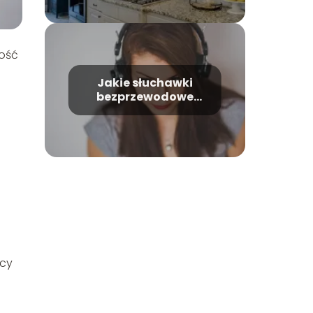
łość
Jakie słuchawki
bezprzewodowe
wybrać?
icy