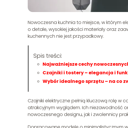
Nowoczesna kuchnia to miejsce, w którym el
o detale, wysokiej jakości materiały oraz z
kuchennych nie jest przypadkowy.
Spis treści:
Najważniejsze cechy nowoczesnych
Czajniki i tostery – elegancja i fu
Wybór idealnego sprzętu – na co 
Czajniki elektryczne pełnią kluczową rolę w 
atrakcyjnym wyglądem. Ich niezawodność or
nowoczesnego designu, jak i zwolennicy pra
Dopracowane modele o minimalistycznym wyk