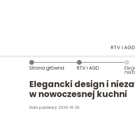
RTV I AG
Strona główna
RTV i AGD
Eleg
niez
elek
now
Elegancki design i niez
w nowoczesnej kuchni
Data publikacji: 2025-01-25