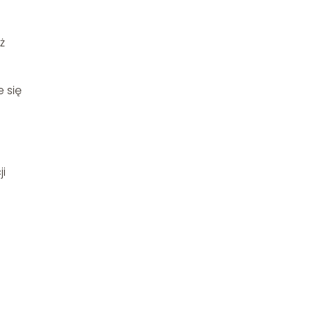
ż
 się
i