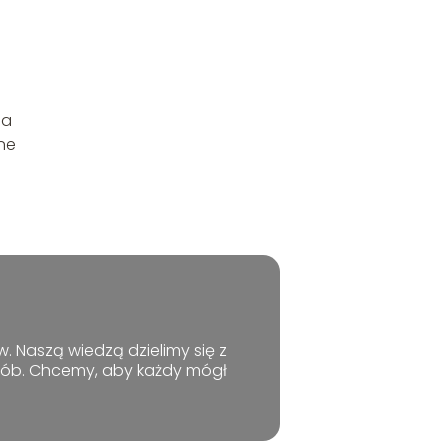
la
ne
. Naszą wiedzą dzielimy się z
osób. Chcemy, aby każdy mógł