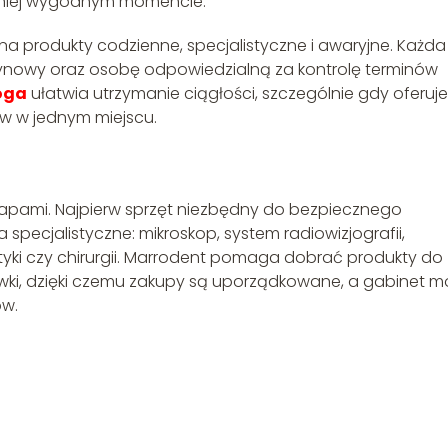
jmniej wygodnym momencie.
a produkty codzienne, specjalistyczne i awaryjne. Każda
nowy oraz osobę odpowiedzialną za kontrolę terminów
oga
ułatwia utrzymanie ciągłości, szczególnie gdy oferuje
ów w jednym miejscu.
tapami. Najpierw sprzęt niezbędny do bezpiecznego
specjalistyczne: mikroskop, system radiowizjografii,
tyki czy chirurgii. Marrodent pomaga dobrać produkty do
ówki, dzięki czemu zakupy są uporządkowane, a gabinet m
w.