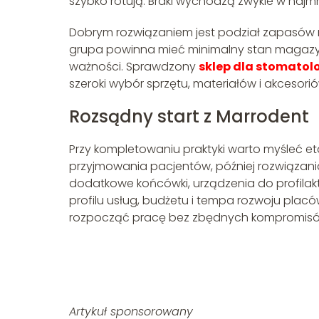
szybko rotują. Braki wychodzą zwykle w na
Dobrym rozwiązaniem jest podział zapasów n
grupa powinna mieć minimalny stan magazy
ważności. Sprawdzony
sklep dla stomatol
szeroki wybór sprzętu, materiałów i akcesori
Rozsądny start z Marrodent
Przy kompletowaniu praktyki warto myśleć e
przyjmowania pacjentów, później rozwiązania 
dodatkowe końcówki, urządzenia do profilak
profilu usług, budżetu i tempa rozwoju plac
rozpocząć pracę bez zbędnych kompromisó
Artykuł sponsorowany