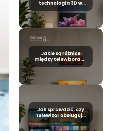
technologia 3D w
telewizorach?
Jakie są różnice
między telewizorami
LED, OLED i QLED?
Jak sprawdzić, czy
telewizor obsługuje
technologię Dolby
Atmos?