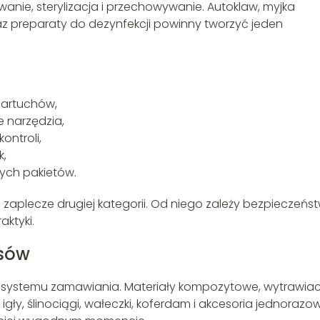
wanie, sterylizacja i przechowywanie. Autoklaw, myjka
raz preparaty do dezynfekcji powinny tworzyć jeden
fartuchów,
 narzędzia,
ontroli,
k,
ych pakietów.
 zaplecze drugiej kategorii. Od niego zależy bezpieczeńs
aktyki.
asów
 systemu zamawiania. Materiały kompozytowe, wytrawiac
ły, ślinociągi, wałeczki, koferdam i akcesoria jednorazo