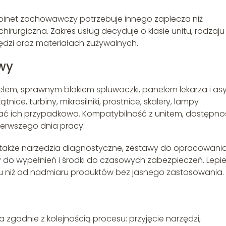
 Gabinet zachowawczy potrzebuje innego zaplecza niż
rurgiczna. Zakres usług decyduje o klasie unitu, rodzaju
ędzi oraz materiałach zużywalnych.
wy
lem, sprawnym blokiem spluwaczki, panelem lekarza i as
e, turbiny, mikrosilniki, prostnice, skalery, lampy
ować ich przypadkowo. Kompatybilność z unitem, dostępno
ierwszego dnia pracy.
 także narzędzia diagnostyczne, zestawy do opracowani
ły do wypełnień i środki do czasowych zabezpieczeń. Lepie
u niż od nadmiaru produktów bez jasnego zastosowania.
zgodnie z kolejnością procesu: przyjęcie narzędzi,