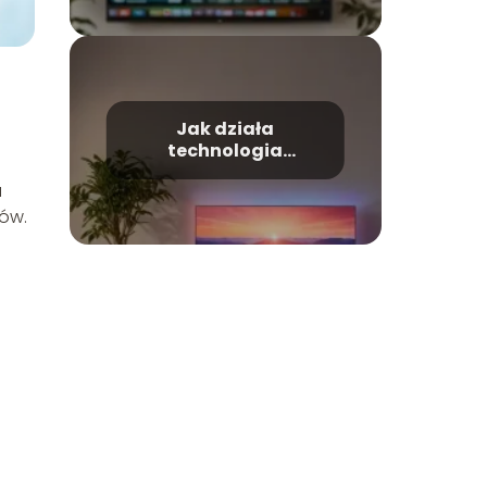
Jak działa
technologia
Ambilight w
a
telewizorach?
gów.