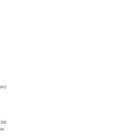
two
ze,
we