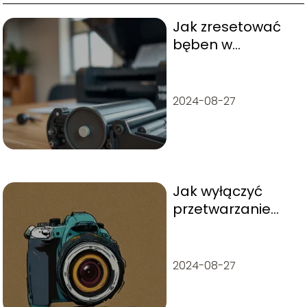
Jak zresetować
bęben w
drukarce
Brother? Szybki
poradnik
2024-08-27
Jak wyłączyć
przetwarzanie
obrazu w
aparacie?
Wskazówki i
2024-08-27
porady