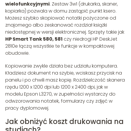
wielofunkcyjnymi
. Zestaw 3w1 (drukarka, skaner,
kopiarka) pozwala w domu zastąpić punkt ksero.
Możesz szybko skopiować notatki pożyczone od
znajomego albo zeskanować rozdział książki
niedostępnej w wersji elektronicznej. Sprzęty takie jak
HP Smart Tank 580, 581
czy niedrogi HP DeskJet
2810e łączą wszystkie te funkcje w kompaktowej
obudowie.
Kopiowanie zwykle działa bez udziału komputera.
Kładziesz dokument na szybie, wciskasz przycisk na
panelu i po chwili masz kopię. Rozdzielczość skanera
rzędu 1200 x 1200 dpi lub 1200 x 2400 dpi, jak w
modelu Epson L3270, w zupełności wystarczy do
odwzorowania notatek, formularzy czy zdjęć w
pracy dyplomowej.
Jak obniżyć koszt drukowania na
studiach?