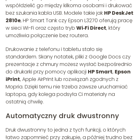
współdzielić go między kilkoma osobami i drukować
bez szukania kabla USB. Modele takie jak
HP DeskJet
2810e
, HP Smart Tank czy Epson L3270 oferują pracę
w sieci Wi-Fi oraz często tryb
Wi‑Fi Direct
, który
umożliwia połączenie bez routera.
Drukowanie z telefonu i tabletu stało się
standardem. Skany notatek, pliki z Google Docs czy
prezentacje z chmury możesz wysłać bezpośrednio
do drukarki przy pomocy aplikacji
HP Smart
,
Epson
iPrint
, Apple AirPrint lub rozwiązań zgodnych z
Mopria. Dzięki temu nie trzeba zawsze uruchamiać
laptopa, gdy kolega podsyła Ci materiały na
ostatnią chwilę.
Automatyczny druk dwustronny
Druk dwustronny to jedna z tych funkcji, o których
łatwo zapomnieć przy zakupie, a później trudno bez