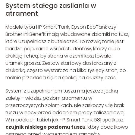
System stałego zasilania w
atrament
Modele typu HP Smart Tank, Epson EcoTank czy
Brother InkBenefit mają wbudowane zbiorniki na tusz,
które uzupełniasz z buteleczek. To rozwiązanie jest
bardzo popularne wśród studentów, którzy dużo
drukują i chcą, by strona w czerni kosztowała
ułamek grosza. Zestaw startowy dostarczany z
drukarką często wystarcza na kilka tysięcy stron, co
realnie przekłada się na spokój na dłuższy czas.
System z uzupełnianiem tuszu ma jeszcze jedną
zaletę – widzisz poziom atramentu w
przezroczystych zbiornikach. Nie zaskoczy Cię brak
tuszu w nocy przed oddaniem pracy zaliczeniowej.
W modelach takich jak HP Smart Tank 581 spotkasz
czujnik niskiego poziomu tuszu
, który dodatkowo
ostrzega przed wyczerpaniem zapasów.