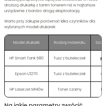
droższą drukarkę z tanim tonerem niż w najtańsze
urządzenie z bardzo drogą eksploatacją.
Warto przy zakupie porównać kilka czynników dla
wybranych modeli drukarek:
Model drukarki
Rodzaj materiału
Szaco
HP Smart Tank 580
Tusz z buteleczek
pon
Epson L3270
Tusz z buteleczek
ok
HP LaserJet M140w
Toner czarny
ki
Na jakie parametry zwrócić