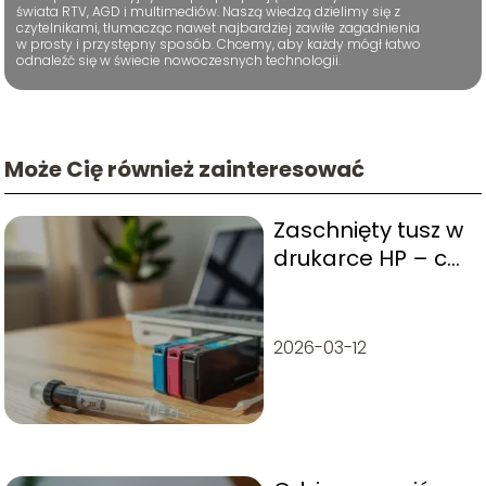
świata RTV, AGD i multimediów. Naszą wiedzą dzielimy się z
czytelnikami, tłumacząc nawet najbardziej zawiłe zagadnienia
w prosty i przystępny sposób. Chcemy, aby każdy mógł łatwo
odnaleźć się w świecie nowoczesnych technologii.
Może Cię również zainteresować
Zaschnięty tusz w
drukarce HP – co
zrobić?
2026-03-12