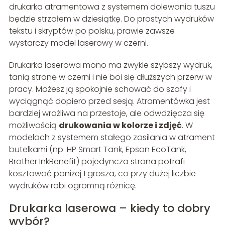
drukarka atramentowa z systemem dolewania tuszu
będzie strzałem w dziesiątkę. Do prostych wydruków
tekstu i skryptów po polsku, prawie zawsze
wystarczy model laserowy w czerni.
Drukarka laserowa mono ma zwykle szybszy wydruk,
tanią stronę w czerni i nie boi się dłuższych przerw w
pracy. Możesz ją spokojnie schować do szafy i
wyciągnąć dopiero przed sesją. Atramentówka jest
bardziej wrażliwa na przestoje, ale odwdzięcza się
możliwością
drukowania w kolorze i zdjęć
. W
modelach z systemem stałego zasilania w atrament
butelkami (np. HP Smart Tank, Epson EcoTank,
Brother InkBenefit) pojedyncza strona potrafi
kosztować poniżej 1 grosza, co przy dużej liczbie
wydruków robi ogromną różnicę.
Drukarka laserowa – kiedy to dobry
wybór?