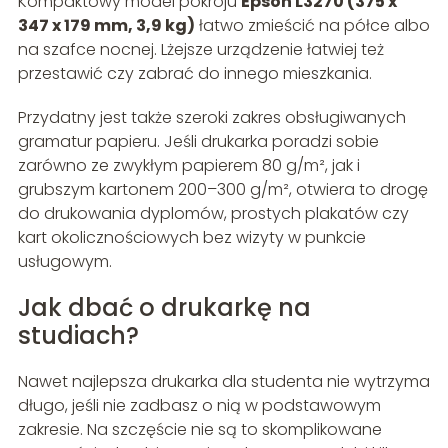
Kompaktowy model pokroju
Epson L3270 (375 x
347 x 179 mm, 3,9 kg)
łatwo zmieścić na półce albo
na szafce nocnej. Lżejsze urządzenie łatwiej też
przestawić czy zabrać do innego mieszkania.
Przydatny jest także szeroki zakres obsługiwanych
gramatur papieru. Jeśli drukarka poradzi sobie
zarówno ze zwykłym papierem 80 g/m², jak i
grubszym kartonem 200–300 g/m², otwiera to drogę
do drukowania dyplomów, prostych plakatów czy
kart okolicznościowych bez wizyty w punkcie
usługowym.
Jak dbać o drukarkę na
studiach?
Nawet najlepsza drukarka dla studenta nie wytrzyma
długo, jeśli nie zadbasz o nią w podstawowym
zakresie. Na szczęście nie są to skomplikowane