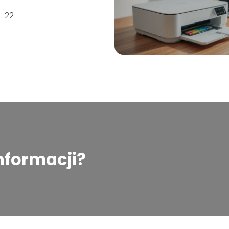
-22
informacji?