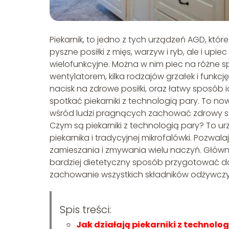
Piekarnik, to jedno z tych urządzeń AGD, któ
pyszne posiłki z mięs, warzyw i ryb, ale i upie
wielofunkcyjne. Można w nim piec na różne 
wentylatorem, kilka rodzajów grzałek i funkcj
nacisk na zdrowe posiłki, oraz łatwy sposó
spotkać piekarniki z technologią pary. To no
wśród ludzi pragnących zachować zdrowy sty
Czym są piekarniki z technologią pary? To u
piekarnika i tradycyjnej mikrofalówki. Poz
zamieszania i zmywania wielu naczyń. Główną 
bardziej dietetyczny sposób przygotować da
zachowanie wszystkich składników odżywczyc
Spis treści:
Jak działają piekarniki z technolog