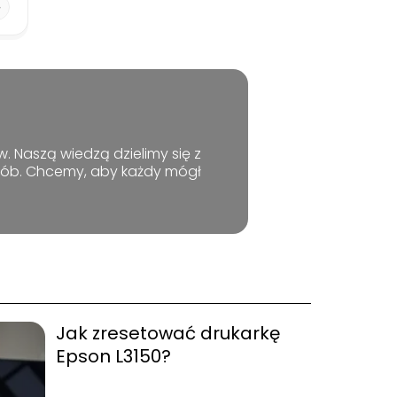
. Naszą wiedzą dzielimy się z
osób. Chcemy, aby każdy mógł
Jak zresetować drukarkę
Epson L3150?