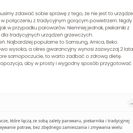
musimy zdawać sobie sprawę z tego, że nie jest to urządze
w połączeniu z tradycyjnym gorącym powietrzem. Nigdy
jak w przypadku parowarów. Niemniej jednak, piekarniki z
, dla tradycyjnych urządzeń grzewczych.
eń. Najbardziej popularne to Samsung, Amica, Beko.
owo wysoka, a okres gwarancyjny wynosi zazwyczaj 2 lata
dobre samopoczucie, to warto zadbać o zdrową dietę.
a propozycja, aby w prosty i wygodny sposób przygotować
cze, które łączą ze sobą zalety parowaru, piekarnika i tradycyjnej
owywanie potraw, bez zbędnego zamieszania i zmywania wielu