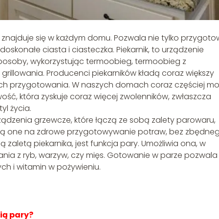
re znajduje się w każdym domu. Pozwala nie tylko przygot
c doskonałe ciasta i ciasteczka. Piekarnik, to urządzenie
sposoby, wykorzystując termoobieg, termoobieg z
ę grillowania. Producenci piekarników kładą coraz większy
b ich przygotowania. W naszych domach coraz częściej m
wość, która zyskuje coraz więcej zwolenników, zwłaszcza
l życia.
rządzenia grzewcze, które łączą ze sobą zalety parowaru,
walają one na zdrowe przygotowywanie potraw, bez zbędne
zaletą piekarnika, jest funkcja pary. Umożliwia ona, w
nia z ryb, warzyw, czy mięs. Gotowanie w parze pozwala
h i witamin w pożywieniu.
ią pary?