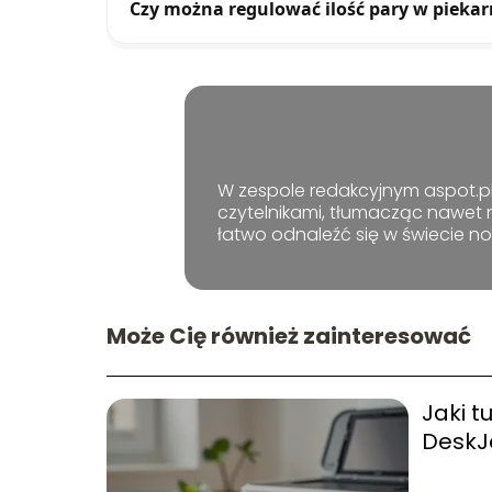
Czy można regulować ilość pary w piekar
W zespole redakcyjnym aspot.pl 
czytelnikami, tłumacząc nawet 
łatwo odnaleźć się w świecie n
Może Cię również zainteresować
Jaki t
DeskJ