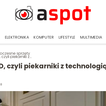
D
ELEKTRONIKA
KOMPUTER
LIFESTYLE
MULTIMEDIA
oczesne sprzęty
czyli piekarniki z
nologią pary
 czyli piekarniki z technologi
28