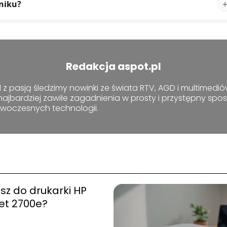
niku?
Redakcja aspot.pl
z pasją śledzimy nowinki ze świata RTV, AGD i multimediów
najbardziej zawiłe zagadnienia w prosty i przystępny sp
owoczesnych technologii.
usz do drukarki HP
et 2700e?