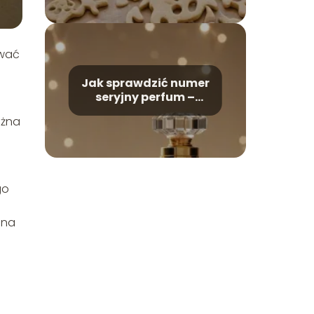
ować
Jak sprawdzić numer
seryjny perfum –
rozpoznawanie
ożna
oryginałów
go
 na