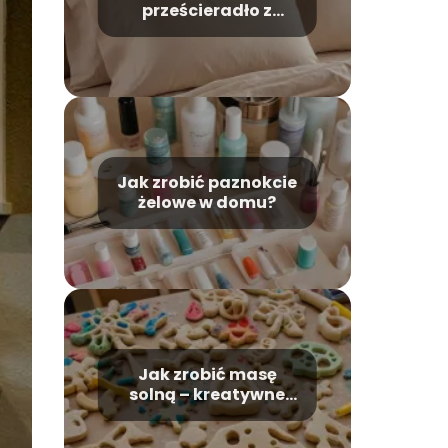
prześcieradło z
gumką – proste triki
Jak zrobić paznokcie
żelowe w domu?
Jak zrobić masę
solną – kreatywne
projekty dla dzieci