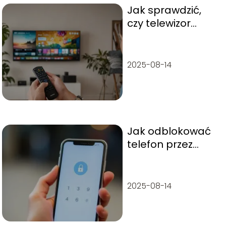
Jak sprawdzić,
czy telewizor
obsługuje
technologię Dolby
Atmos?
2025-08-14
Jak odblokować
telefon przez
aparat?
Instrukcja krok po
kroku
2025-08-14